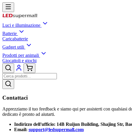
Luci e illuminazione
Batterie
Caricabatterie
Gadget utili
Prodotti per animali
Giocattoli e giochi
Contattaci
Apprezziamo il tuo feedback e siamo qui per assisterti con qualsiasi d
dedicato è pronto ad aiutarti.
Indirizzo dell'ufficio: 14B Ruijun Building, Shajing Str, B
Email:
support@ledsupermall.com